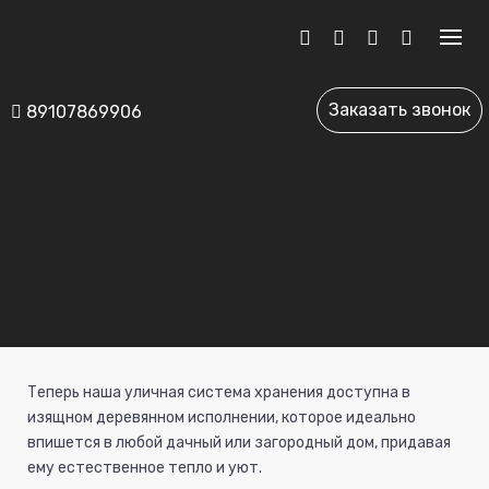
Skip
to
content
Заказать звонок
89107869906
Теперь наша уличная система хранения доступна в
изящном деревянном исполнении, которое идеально
впишется в любой дачный или загородный дом, придавая
ему естественное тепло и уют.