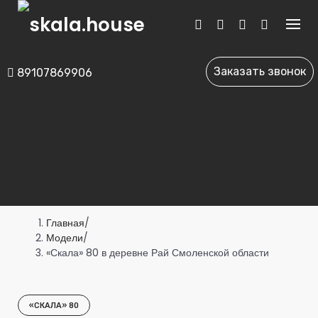
Skip
to
content
Заказать звонок
89107869906
Главная
/
Модели
/
«Скала» 80 в деревне Рай Смоленской области
«СКАЛА» 80